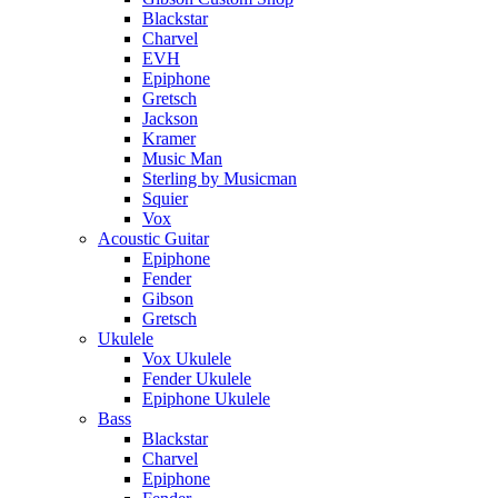
Blackstar
Charvel
EVH
Epiphone
Gretsch
Jackson
Kramer
Music Man
Sterling by Musicman
Squier
Vox
Acoustic Guitar
Epiphone
Fender
Gibson
Gretsch
Ukulele
Vox Ukulele
Fender Ukulele
Epiphone Ukulele
Bass
Blackstar
Charvel
Epiphone