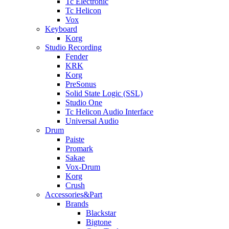
Tc Electronic
Tc Helicon
Vox
Keyboard
Korg
Studio Recording
Fender
KRK
Korg
PreSonus
Solid State Logic (SSL)
Studio One
Tc Helicon Audio Interface
Universal Audio
Drum
Paiste
Promark
Sakae
Vox-Drum
Korg
Crush
Accessories&Part
Brands
Blackstar
Bigtone