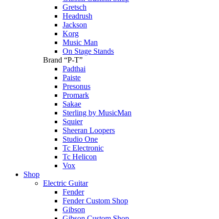
Gretsch
Headrush
Jackson
Korg
Music Man
On Stage Stands
Brand “P-T”
Padthai
Paiste
Presonus
Promark
Sakae
Sterling by MusicMan
Squier
Sheeran Loopers
Studio One
Tc Electronic
Tc Helicon
Vox
Shop
Electric Guitar
Fender
Fender Custom Shop
Gibson
Gibson Custom Shop