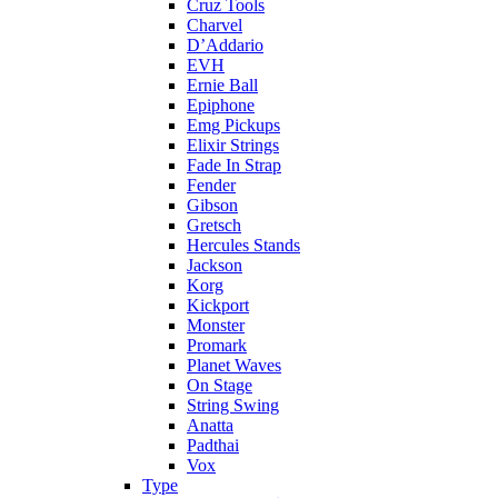
Cruz Tools
Charvel
D’Addario
EVH
Ernie Ball
Epiphone
Emg Pickups
Elixir Strings
Fade In Strap
Fender
Gibson
Gretsch
Hercules Stands
Jackson
Korg
Kickport
Monster
Promark
Planet Waves
On Stage
String Swing
Anatta
Padthai
Vox
Type