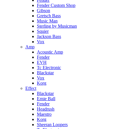
Fender
Fender Custom Shop
Gibson
Gretsch Bass
Music Man
Sterling by Musicman
Squier
Jackson Bass
Vox
Amp
Acoustic Amp
Fender
EVH
Tc Electronic
Blackstar
Vox
Korg
Effect
Blackstar
Ernie Ball
Fender
Headrush
Maestro
Korg
Sheeran Loopers