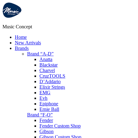
Music Concept
Home
New Arrivals
Brands
Brand “A-D”
Anatta
Blackstar
Charvel
CruzTOOLS
D’Addario
Elixir Strings
EMG
Evh
Epiphone
Ernie Ball
Brand “F-O”
Fender
Fender Custom Shop
Gibson
Gibson Custom Shop