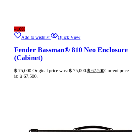
- 10%
Add to wishlist
Quick View
Fender Bassman® 810 Neo Enclosure
(Cabinet)
฿
75,000
Original price was: ฿ 75,000.
฿
67,500
Current price
is: ฿ 67,500.