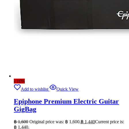
- 10%
Add to wishlist
Quick View
Epiphone Premium Electric Guitar
GigBag
฿
1,600
Original price was: ฿ 1,600.
฿
1,440
Current price is:
฿ 1,440.