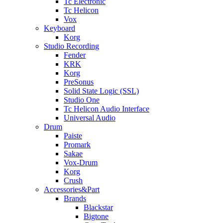
Tc Electronic
Tc Helicon
Vox
Keyboard
Korg
Studio Recording
Fender
KRK
Korg
PreSonus
Solid State Logic (SSL)
Studio One
Tc Helicon Audio Interface
Universal Audio
Drum
Paiste
Promark
Sakae
Vox-Drum
Korg
Crush
Accessories&Part
Brands
Blackstar
Bigtone