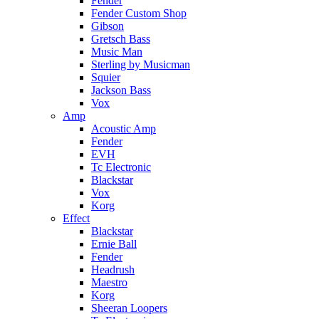
Fender
Fender Custom Shop
Gibson
Gretsch Bass
Music Man
Sterling by Musicman
Squier
Jackson Bass
Vox
Amp
Acoustic Amp
Fender
EVH
Tc Electronic
Blackstar
Vox
Korg
Effect
Blackstar
Ernie Ball
Fender
Headrush
Maestro
Korg
Sheeran Loopers