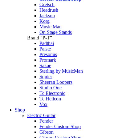
Gretsch
Headrush
Jackson
Korg
Music Man
On Stage Stands
Brand “P-T”
Padthai
Paiste
Presonus
Promark
Sakae
Sterling by MusicMan
Squier
Sheeran Loopers
Studio One
Tc Electronic
Tc Helicon
Vox
Shop
Electric Guitar
Fender
Fender Custom Shop
Gibson
Gibson Custom Shop