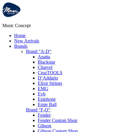
Music Concept
Home
New Arrivals
Brands
Brand “A-D”
Anatta
Blackstar
Charvel
CruzTOOLS
D’Addario
Elixir Strings
EMG
Evh
Epiphone
Ernie Ball
Brand “F-O”
Fender
Fender Custom Shop
Gibson
Gibson Custom Shop