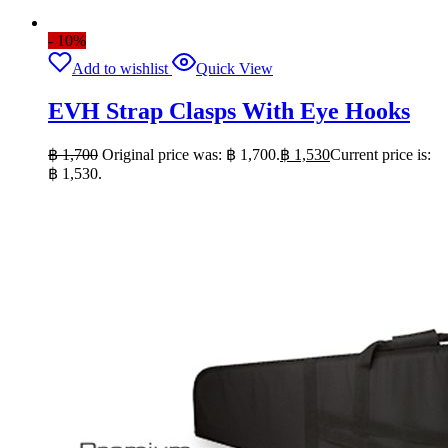
- 10%
Add to wishlist
Quick View
EVH Strap Clasps With Eye Hooks
฿
1,700
Original price was: ฿ 1,700.
฿
1,530
Current price is:
฿ 1,530.