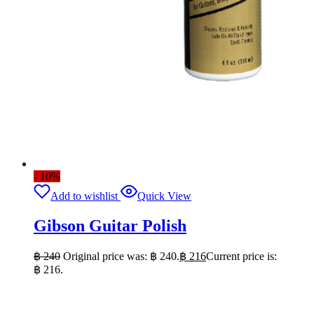
- 10%
Add to wishlist
Quick View
Gibson Guitar Polish
฿
240
Original price was: ฿ 240.
฿
216
Current price is:
฿ 216.