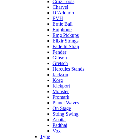
Cruz Tools
Charvel
D’Addario
EVH
Ernie Ball
Epiphone
Emg Pickups
Elixir Strings
Fade In Strap
Fender
Gibson
Gretsch
Hercules Stands
Jackson
Korg
Kickport
Monster
Promark
Planet Waves
On Stage
String Swing
Anatta
Padthai
Vox
Type