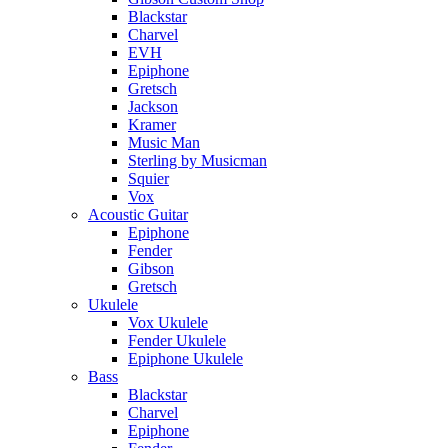
Blackstar
Charvel
EVH
Epiphone
Gretsch
Jackson
Kramer
Music Man
Sterling by Musicman
Squier
Vox
Acoustic Guitar
Epiphone
Fender
Gibson
Gretsch
Ukulele
Vox Ukulele
Fender Ukulele
Epiphone Ukulele
Bass
Blackstar
Charvel
Epiphone