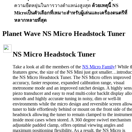
ความยืดหยุ่นในการวางตำแหน่งสูงสุด
ด้วยเหตุนี้ NS
Microเป็นตัวเลือกที่เหมาะสำหรับผู้เล่นและเครื่องดนตรีที่
หลากหลายที่สุด
Planet Wave NS Micro Headstock Tuner
NS Micro Headstock Tuner
Take a look at all the members of the
NS Micro Family
! While t
features grew, the size of the NS Mini just got smaller…introdu
the NS Micro Headstock Tuner. The NS Micro offers improved
accuracy, faster response, expanded calibration range, visual
metronome mode and an improved ratchet design. A highly sensi
piezo transducer and easy to read multi-color backlit display all
smooth and highly accurate tuning in noisy, dim or well-lit
environments while the micro design and reversible screen allow
tuner to hide effortlessly behind or mount on the front side of th
headstock allowing the tuner to remain clamped to the instrumen
inside most cases when stored. A 360 degree swivel mechanism
adjustable padded clamp, offers optimal viewing angles and
maximum positioning flexibility. As a result, the NS Micro is