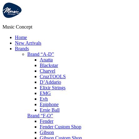
Music Concept
Home
New Arrivals
Brands
Brand “A-D”
Anatta
Blackstar
Charvel
CruzTOOLS
D’Addario
Elixir Strings
EMG
Evh
Epiphone
Ernie Ball
Brand “F-O”
Fender
Fender Custom Shop
Gibson
Gibson Custom Shop