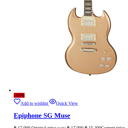
- 10%
Add to wishlist
Quick View
Epiphone SG Muse
฿
17,000
Original price was: ฿ 17,000.
฿
15,300
Current price