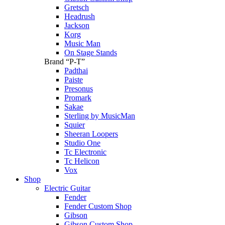
Gretsch
Headrush
Jackson
Korg
Music Man
On Stage Stands
Brand “P-T”
Padthai
Paiste
Presonus
Promark
Sakae
Sterling by MusicMan
Squier
Sheeran Loopers
Studio One
Tc Electronic
Tc Helicon
Vox
Shop
Electric Guitar
Fender
Fender Custom Shop
Gibson
Gibson Custom Shop