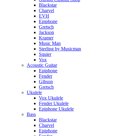
Blackstar
Charvel
EVH
Epiphone
Gretsch
Jackson
Kramer
Music Man
Sterling by Musicman
Squier
Vox
Acoustic Guitar
Epiphone
Fender
Gibson
Gretsch
Ukulele
Vox Ukulele
Fender Ukulele
Epiphone Ukulele
Bass
Blackstar
Charvel
Epiphone