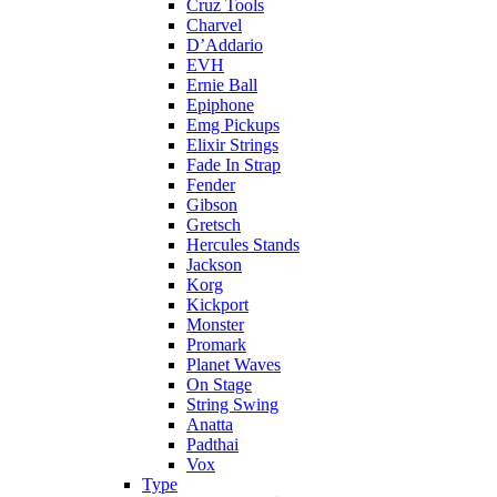
Cruz Tools
Charvel
D’Addario
EVH
Ernie Ball
Epiphone
Emg Pickups
Elixir Strings
Fade In Strap
Fender
Gibson
Gretsch
Hercules Stands
Jackson
Korg
Kickport
Monster
Promark
Planet Waves
On Stage
String Swing
Anatta
Padthai
Vox
Type