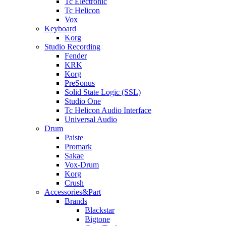
Tc Electronic
Tc Helicon
Vox
Keyboard
Korg
Studio Recording
Fender
KRK
Korg
PreSonus
Solid State Logic (SSL)
Studio One
Tc Helicon Audio Interface
Universal Audio
Drum
Paiste
Promark
Sakae
Vox-Drum
Korg
Crush
Accessories&Part
Brands
Blackstar
Bigtone