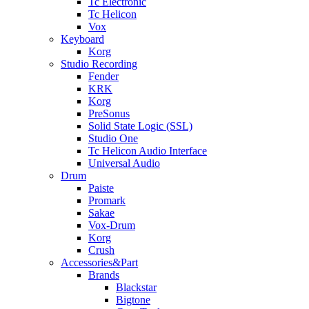
Tc Electronic
Tc Helicon
Vox
Keyboard
Korg
Studio Recording
Fender
KRK
Korg
PreSonus
Solid State Logic (SSL)
Studio One
Tc Helicon Audio Interface
Universal Audio
Drum
Paiste
Promark
Sakae
Vox-Drum
Korg
Crush
Accessories&Part
Brands
Blackstar
Bigtone