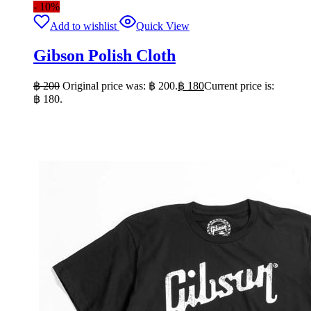
- 10%
Add to wishlist
Quick View
Gibson Polish Cloth
฿
200
Original price was: ฿ 200.
฿
180
Current price is:
฿ 180.