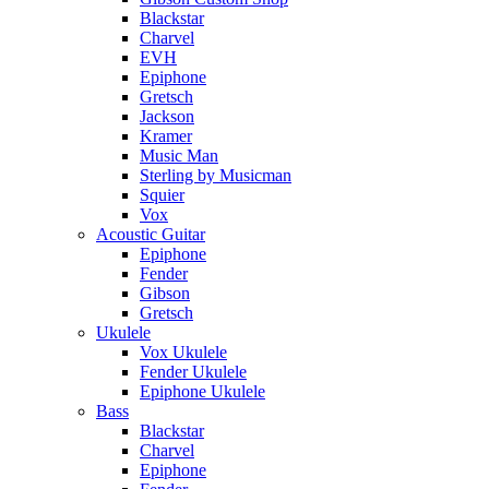
Blackstar
Charvel
EVH
Epiphone
Gretsch
Jackson
Kramer
Music Man
Sterling by Musicman
Squier
Vox
Acoustic Guitar
Epiphone
Fender
Gibson
Gretsch
Ukulele
Vox Ukulele
Fender Ukulele
Epiphone Ukulele
Bass
Blackstar
Charvel
Epiphone