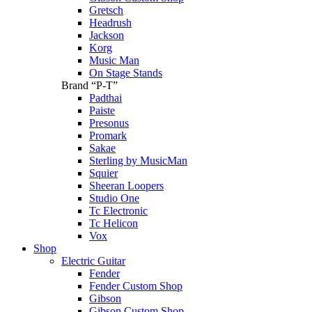
Gretsch
Headrush
Jackson
Korg
Music Man
On Stage Stands
Brand “P-T”
Padthai
Paiste
Presonus
Promark
Sakae
Sterling by MusicMan
Squier
Sheeran Loopers
Studio One
Tc Electronic
Tc Helicon
Vox
Shop
Electric Guitar
Fender
Fender Custom Shop
Gibson
Gibson Custom Shop