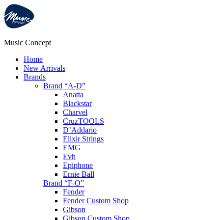
Music Concept
Home
New Arrivals
Brands
Brand “A-D”
Anatta
Blackstar
Charvel
CruzTOOLS
D’Addario
Elixir Strings
EMG
Evh
Epiphone
Ernie Ball
Brand “F-O”
Fender
Fender Custom Shop
Gibson
Gibson Custom Shop