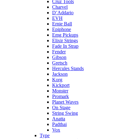
Cruz Tools
Charvel
D’Addario
EVH
Ernie Ball
Epiphone
Emg Pickups
Elixir Strings
Fade In Strap
Fender
Gibson
Gretsch
Hercules Stands
Jackson
Korg
Kickport
Monster
Promark
Planet Waves
On Stage
String Swing
Anatta
Padthai
Vox
Type