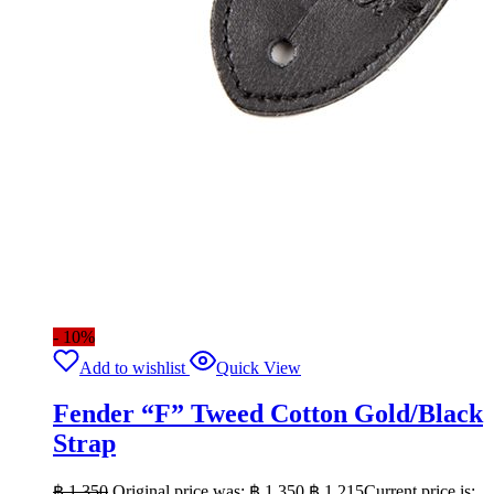
- 10%
Add to wishlist
Quick View
Fender “F” Tweed Cotton Gold/Black
Strap
฿
1,350
Original price was: ฿ 1,350.
฿
1,215
Current price is: