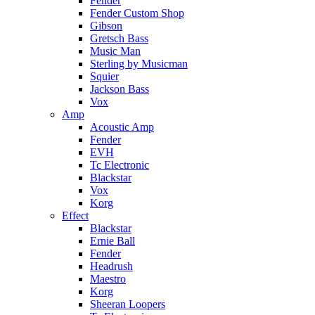
Fender
Fender Custom Shop
Gibson
Gretsch Bass
Music Man
Sterling by Musicman
Squier
Jackson Bass
Vox
Amp
Acoustic Amp
Fender
EVH
Tc Electronic
Blackstar
Vox
Korg
Effect
Blackstar
Ernie Ball
Fender
Headrush
Maestro
Korg
Sheeran Loopers