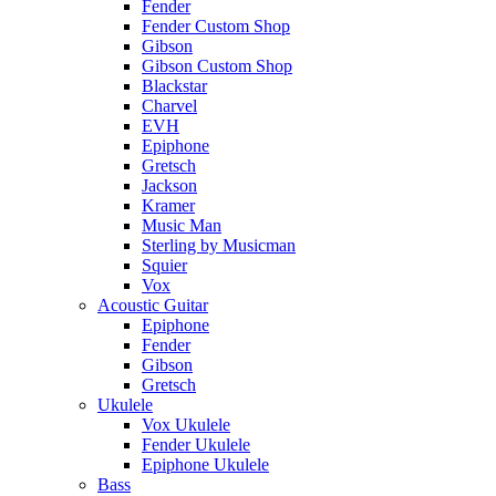
Fender
Fender Custom Shop
Gibson
Gibson Custom Shop
Blackstar
Charvel
EVH
Epiphone
Gretsch
Jackson
Kramer
Music Man
Sterling by Musicman
Squier
Vox
Acoustic Guitar
Epiphone
Fender
Gibson
Gretsch
Ukulele
Vox Ukulele
Fender Ukulele
Epiphone Ukulele
Bass