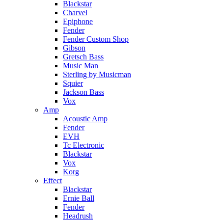
Blackstar
Charvel
Epiphone
Fender
Fender Custom Shop
Gibson
Gretsch Bass
Music Man
Sterling by Musicman
Squier
Jackson Bass
Vox
Amp
Acoustic Amp
Fender
EVH
Tc Electronic
Blackstar
Vox
Korg
Effect
Blackstar
Ernie Ball
Fender
Headrush