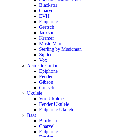
Blackstar
Charvel
EVH
Epiphone
Gretsch
Jackson
Kramer
Music Man
Sterling by Musicman
Squier
Vox
Acoustic Guitar
Epiphone
Fender
Gibson
Gretsch
Ukulele
Vox Ukulele
Fender Ukulele
Epiphone Ukulele
Bass
Blackstar
Charvel
Epiphone