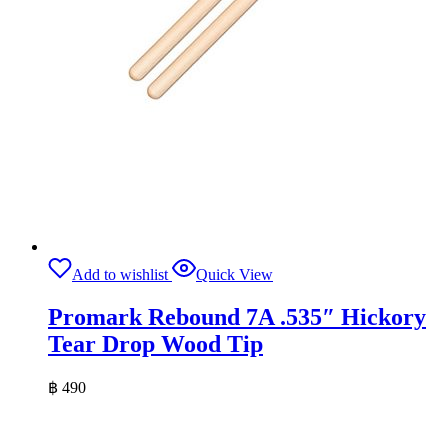
Add to wishlist
Quick View
Promark Rebound 7A .535″ Hickory
Tear Drop Wood Tip
฿
490