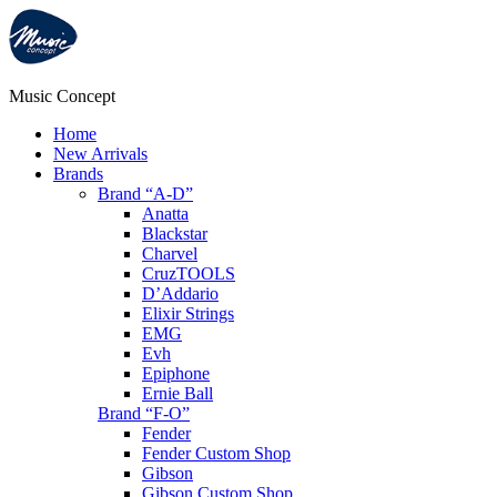
Music Concept
Home
New Arrivals
Brands
Brand “A-D”
Anatta
Blackstar
Charvel
CruzTOOLS
D’Addario
Elixir Strings
EMG
Evh
Epiphone
Ernie Ball
Brand “F-O”
Fender
Fender Custom Shop
Gibson
Gibson Custom Shop