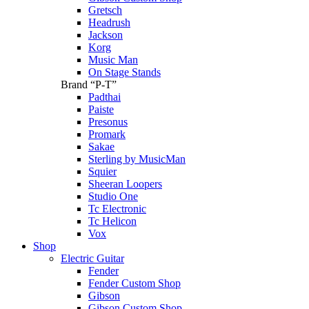
Gretsch
Headrush
Jackson
Korg
Music Man
On Stage Stands
Brand “P-T”
Padthai
Paiste
Presonus
Promark
Sakae
Sterling by MusicMan
Squier
Sheeran Loopers
Studio One
Tc Electronic
Tc Helicon
Vox
Shop
Electric Guitar
Fender
Fender Custom Shop
Gibson
Gibson Custom Shop