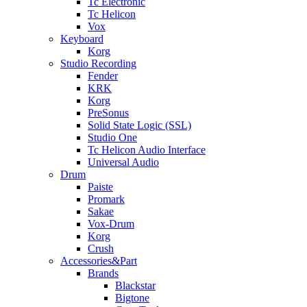
Tc Electronic
Tc Helicon
Vox
Keyboard
Korg
Studio Recording
Fender
KRK
Korg
PreSonus
Solid State Logic (SSL)
Studio One
Tc Helicon Audio Interface
Universal Audio
Drum
Paiste
Promark
Sakae
Vox-Drum
Korg
Crush
Accessories&Part
Brands
Blackstar
Bigtone