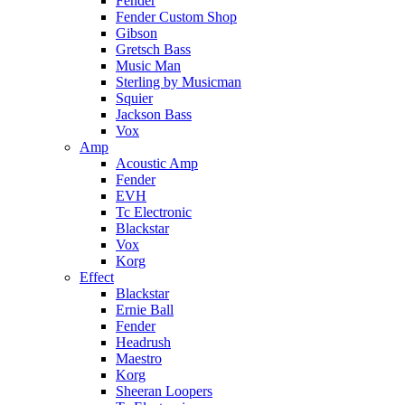
Fender
Fender Custom Shop
Gibson
Gretsch Bass
Music Man
Sterling by Musicman
Squier
Jackson Bass
Vox
Amp
Acoustic Amp
Fender
EVH
Tc Electronic
Blackstar
Vox
Korg
Effect
Blackstar
Ernie Ball
Fender
Headrush
Maestro
Korg
Sheeran Loopers