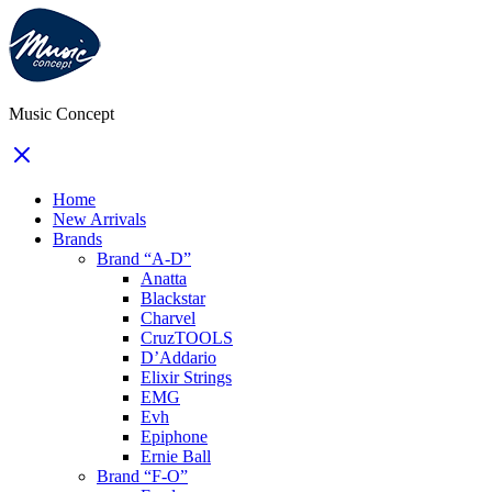
Music Concept
Home
New Arrivals
Brands
Brand “A-D”
Anatta
Blackstar
Charvel
CruzTOOLS
D’Addario
Elixir Strings
EMG
Evh
Epiphone
Ernie Ball
Brand “F-O”