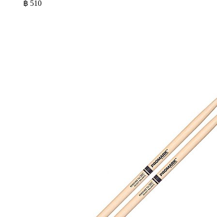
฿
510