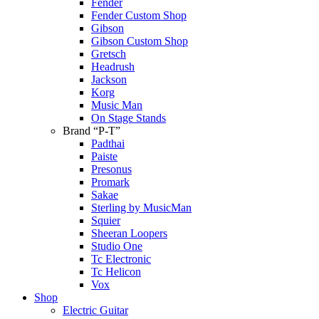
Fender
Fender Custom Shop
Gibson
Gibson Custom Shop
Gretsch
Headrush
Jackson
Korg
Music Man
On Stage Stands
Brand “P-T”
Padthai
Paiste
Presonus
Promark
Sakae
Sterling by MusicMan
Squier
Sheeran Loopers
Studio One
Tc Electronic
Tc Helicon
Vox
Shop
Electric Guitar