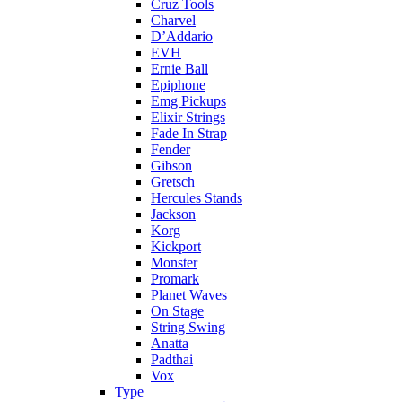
Cruz Tools
Charvel
D’Addario
EVH
Ernie Ball
Epiphone
Emg Pickups
Elixir Strings
Fade In Strap
Fender
Gibson
Gretsch
Hercules Stands
Jackson
Korg
Kickport
Monster
Promark
Planet Waves
On Stage
String Swing
Anatta
Padthai
Vox
Type