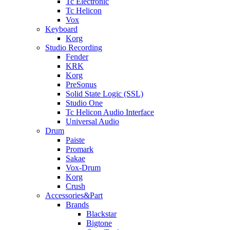
Tc Electronic
Tc Helicon
Vox
Keyboard
Korg
Studio Recording
Fender
KRK
Korg
PreSonus
Solid State Logic (SSL)
Studio One
Tc Helicon Audio Interface
Universal Audio
Drum
Paiste
Promark
Sakae
Vox-Drum
Korg
Crush
Accessories&Part
Brands
Blackstar
Bigtone