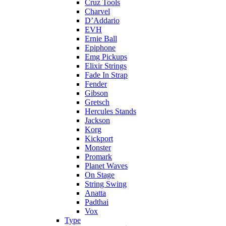
Cruz Tools
Charvel
D’Addario
EVH
Ernie Ball
Epiphone
Emg Pickups
Elixir Strings
Fade In Strap
Fender
Gibson
Gretsch
Hercules Stands
Jackson
Korg
Kickport
Monster
Promark
Planet Waves
On Stage
String Swing
Anatta
Padthai
Vox
Type