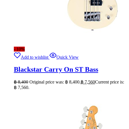
- 10%
Add to wishlist
Quick View
Blackstar Carry On ST Bass
฿
8,400
Original price was: ฿ 8,400.
฿
7,560
Current price is:
฿ 7,560.