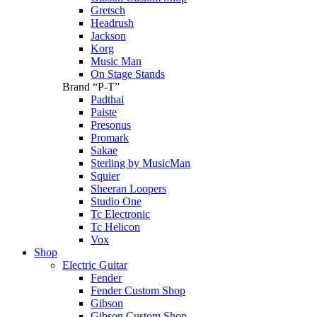
Gretsch
Headrush
Jackson
Korg
Music Man
On Stage Stands
Brand “P-T”
Padthai
Paiste
Presonus
Promark
Sakae
Sterling by MusicMan
Squier
Sheeran Loopers
Studio One
Tc Electronic
Tc Helicon
Vox
Shop
Electric Guitar
Fender
Fender Custom Shop
Gibson
Gibson Custom Shop