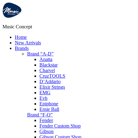
Music Concept
Home
New Arrivals
Brands
Brand “A-D”
Anatta
Blackstar
Charvel
CruzTOOLS
D’Addario
Elixir Strings
EMG
Evh
Epiphone
Ernie Ball
Brand “F-O”
Fender
Fender Custom Shop
Gibson
Gibson Custom Shop