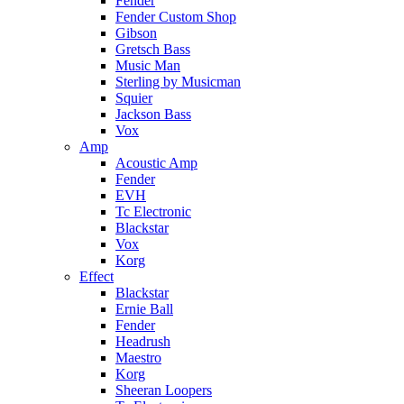
Fender
Fender Custom Shop
Gibson
Gretsch Bass
Music Man
Sterling by Musicman
Squier
Jackson Bass
Vox
Amp
Acoustic Amp
Fender
EVH
Tc Electronic
Blackstar
Vox
Korg
Effect
Blackstar
Ernie Ball
Fender
Headrush
Maestro
Korg
Sheeran Loopers