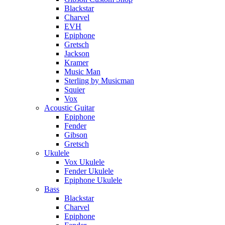
Blackstar
Charvel
EVH
Epiphone
Gretsch
Jackson
Kramer
Music Man
Sterling by Musicman
Squier
Vox
Acoustic Guitar
Epiphone
Fender
Gibson
Gretsch
Ukulele
Vox Ukulele
Fender Ukulele
Epiphone Ukulele
Bass
Blackstar
Charvel
Epiphone