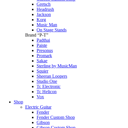
Gretsch
Headrush
Jackson
Korg
Music Man
On Stage Stands
Brand “P-T”
Padthai
Paiste
Presonus
Promark
Sakae
Sterling by MusicMan
Squier
Sheeran Loopers
Studio One
Tc Electronic
Tc Helicon
Vox
Shop
Electric Guitar
Fender
Fender Custom Shop
Gibson
Gibson Custom Shop