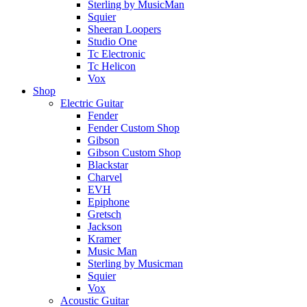
Sterling by MusicMan
Squier
Sheeran Loopers
Studio One
Tc Electronic
Tc Helicon
Vox
Shop
Electric Guitar
Fender
Fender Custom Shop
Gibson
Gibson Custom Shop
Blackstar
Charvel
EVH
Epiphone
Gretsch
Jackson
Kramer
Music Man
Sterling by Musicman
Squier
Vox
Acoustic Guitar