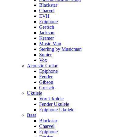
Blackstar
Charvel
EVH
Epiphone
Gretsch
Jackson
Kramer
Music Man
Sterling by Musicman
Squier
Vox
Acoustic Guitar
Epiphone
Fender
Gibson
Gretsch
Ukulele
Vox Ukulele
Fender Ukulele
Epiphone Ukulele
Bass
Blackstar
Charvel
Epiphone