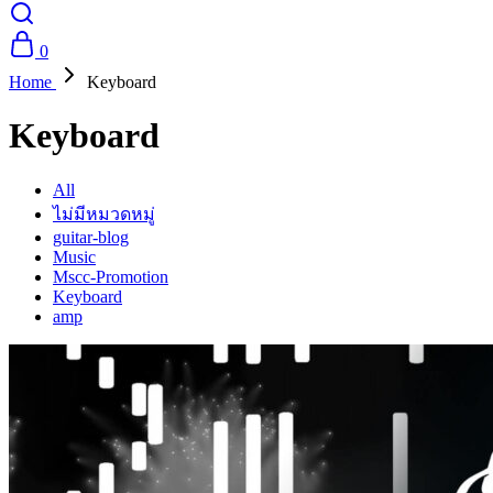
0
Home
Keyboard
Keyboard
All
ไม่มีหมวดหมู่
guitar-blog
Music
Mscc-Promotion
Keyboard
amp