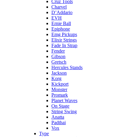
Cruz Tools
Charvel
D’Addario
EVH
Ernie Ball
Epiphone
Emg Pickups
Elixir Strings
Fade In Strap
Fender
Gibson
Gretsch
Hercules Stands
Jackson
Korg
Kickport
Monster
Promark
Planet Waves
On Stage
String Swing
Anatta
Padthai
Vox
Type