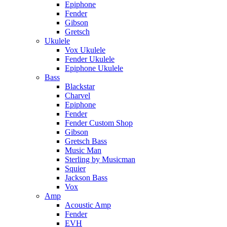
Epiphone
Fender
Gibson
Gretsch
Ukulele
Vox Ukulele
Fender Ukulele
Epiphone Ukulele
Bass
Blackstar
Charvel
Epiphone
Fender
Fender Custom Shop
Gibson
Gretsch Bass
Music Man
Sterling by Musicman
Squier
Jackson Bass
Vox
Amp
Acoustic Amp
Fender
EVH