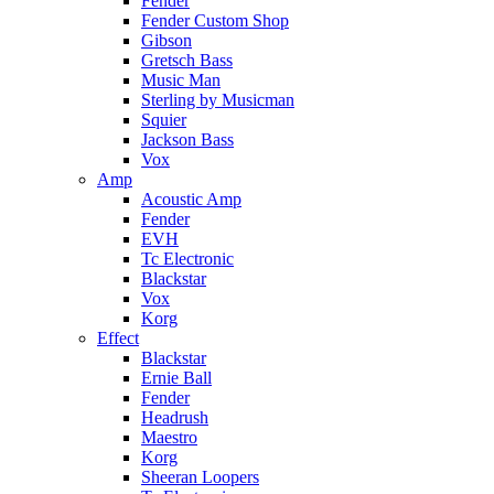
Fender
Fender Custom Shop
Gibson
Gretsch Bass
Music Man
Sterling by Musicman
Squier
Jackson Bass
Vox
Amp
Acoustic Amp
Fender
EVH
Tc Electronic
Blackstar
Vox
Korg
Effect
Blackstar
Ernie Ball
Fender
Headrush
Maestro
Korg
Sheeran Loopers