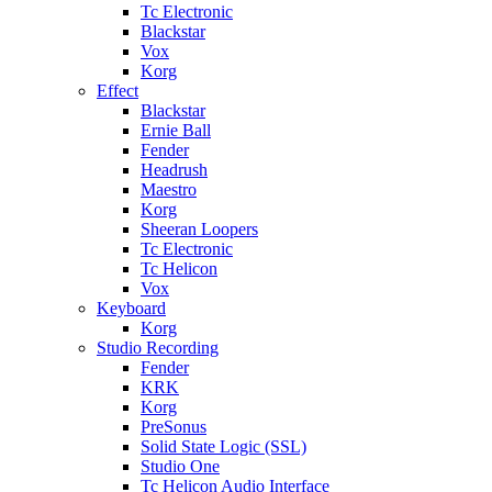
Tc Electronic
Blackstar
Vox
Korg
Effect
Blackstar
Ernie Ball
Fender
Headrush
Maestro
Korg
Sheeran Loopers
Tc Electronic
Tc Helicon
Vox
Keyboard
Korg
Studio Recording
Fender
KRK
Korg
PreSonus
Solid State Logic (SSL)
Studio One
Tc Helicon Audio Interface