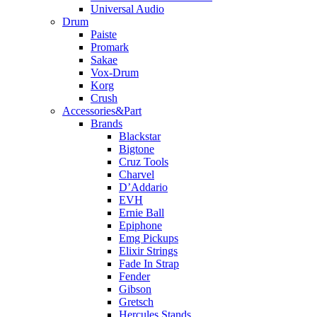
Universal Audio
Drum
Paiste
Promark
Sakae
Vox-Drum
Korg
Crush
Accessories&Part
Brands
Blackstar
Bigtone
Cruz Tools
Charvel
D’Addario
EVH
Ernie Ball
Epiphone
Emg Pickups
Elixir Strings
Fade In Strap
Fender
Gibson
Gretsch
Hercules Stands