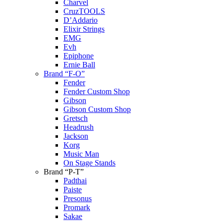
Charvel
CruzTOOLS
D’Addario
Elixir Strings
EMG
Evh
Epiphone
Ernie Ball
Brand “F-O”
Fender
Fender Custom Shop
Gibson
Gibson Custom Shop
Gretsch
Headrush
Jackson
Korg
Music Man
On Stage Stands
Brand “P-T”
Padthai
Paiste
Presonus
Promark
Sakae