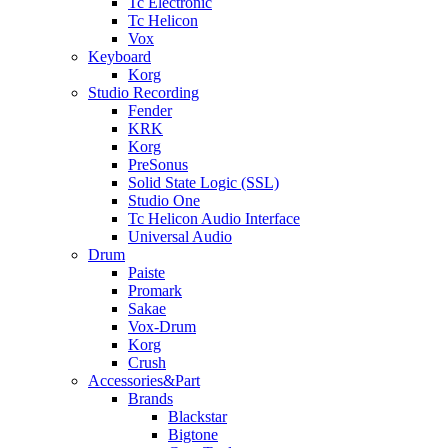
Tc Electronic
Tc Helicon
Vox
Keyboard
Korg
Studio Recording
Fender
KRK
Korg
PreSonus
Solid State Logic (SSL)
Studio One
Tc Helicon Audio Interface
Universal Audio
Drum
Paiste
Promark
Sakae
Vox-Drum
Korg
Crush
Accessories&Part
Brands
Blackstar
Bigtone