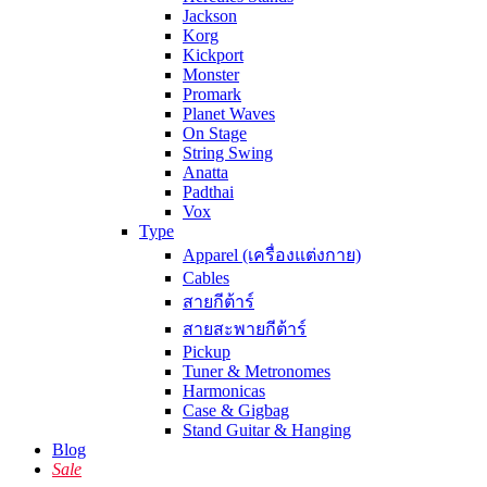
Jackson
Korg
Kickport
Monster
Promark
Planet Waves
On Stage
String Swing
Anatta
Padthai
Vox
Type
Apparel (เครื่องแต่งกาย)
Cables
สายกีต้าร์
สายสะพายกีต้าร์
Pickup
Tuner & Metronomes
Harmonicas
Case & Gigbag
Stand Guitar & Hanging
Blog
Sale