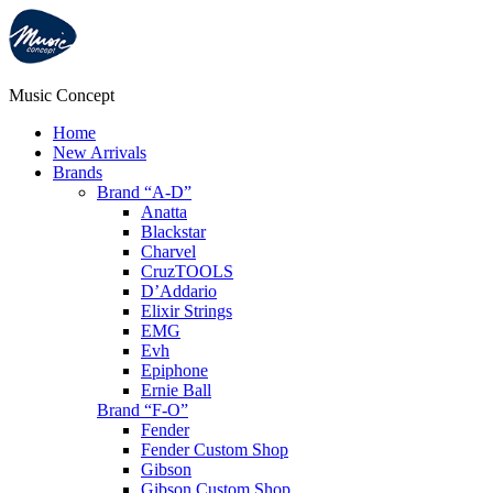
Music Concept
Home
New Arrivals
Brands
Brand “A-D”
Anatta
Blackstar
Charvel
CruzTOOLS
D’Addario
Elixir Strings
EMG
Evh
Epiphone
Ernie Ball
Brand “F-O”
Fender
Fender Custom Shop
Gibson
Gibson Custom Shop