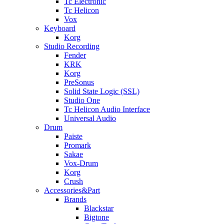
Tc Electronic
Tc Helicon
Vox
Keyboard
Korg
Studio Recording
Fender
KRK
Korg
PreSonus
Solid State Logic (SSL)
Studio One
Tc Helicon Audio Interface
Universal Audio
Drum
Paiste
Promark
Sakae
Vox-Drum
Korg
Crush
Accessories&Part
Brands
Blackstar
Bigtone