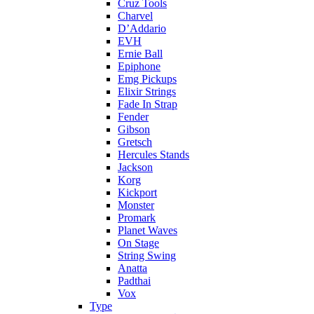
Cruz Tools
Charvel
D’Addario
EVH
Ernie Ball
Epiphone
Emg Pickups
Elixir Strings
Fade In Strap
Fender
Gibson
Gretsch
Hercules Stands
Jackson
Korg
Kickport
Monster
Promark
Planet Waves
On Stage
String Swing
Anatta
Padthai
Vox
Type