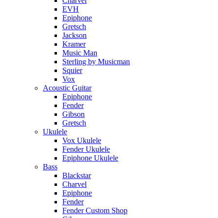
Charvel
EVH
Epiphone
Gretsch
Jackson
Kramer
Music Man
Sterling by Musicman
Squier
Vox
Acoustic Guitar
Epiphone
Fender
Gibson
Gretsch
Ukulele
Vox Ukulele
Fender Ukulele
Epiphone Ukulele
Bass
Blackstar
Charvel
Epiphone
Fender
Fender Custom Shop