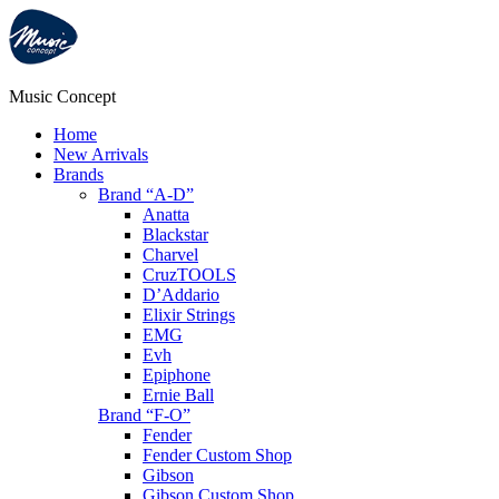
Music Concept
Home
New Arrivals
Brands
Brand “A-D”
Anatta
Blackstar
Charvel
CruzTOOLS
D’Addario
Elixir Strings
EMG
Evh
Epiphone
Ernie Ball
Brand “F-O”
Fender
Fender Custom Shop
Gibson
Gibson Custom Shop