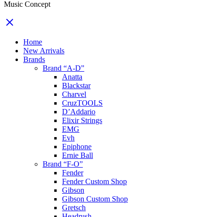
Music Concept
Home
New Arrivals
Brands
Brand “A-D”
Anatta
Blackstar
Charvel
CruzTOOLS
D’Addario
Elixir Strings
EMG
Evh
Epiphone
Ernie Ball
Brand “F-O”
Fender
Fender Custom Shop
Gibson
Gibson Custom Shop
Gretsch
Headrush