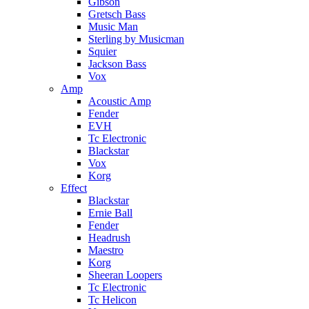
Gibson
Gretsch Bass
Music Man
Sterling by Musicman
Squier
Jackson Bass
Vox
Amp
Acoustic Amp
Fender
EVH
Tc Electronic
Blackstar
Vox
Korg
Effect
Blackstar
Ernie Ball
Fender
Headrush
Maestro
Korg
Sheeran Loopers
Tc Electronic
Tc Helicon