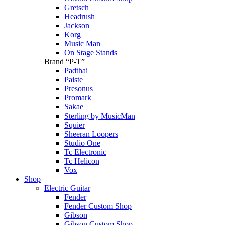
Gretsch
Headrush
Jackson
Korg
Music Man
On Stage Stands
Brand “P-T”
Padthai
Paiste
Presonus
Promark
Sakae
Sterling by MusicMan
Squier
Sheeran Loopers
Studio One
Tc Electronic
Tc Helicon
Vox
Shop
Electric Guitar
Fender
Fender Custom Shop
Gibson
Gibson Custom Shop