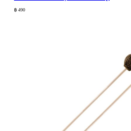
฿
490