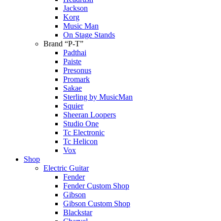
Jackson
Korg
Music Man
On Stage Stands
Brand “P-T”
Padthai
Paiste
Presonus
Promark
Sakae
Sterling by MusicMan
Squier
Sheeran Loopers
Studio One
Tc Electronic
Tc Helicon
Vox
Shop
Electric Guitar
Fender
Fender Custom Shop
Gibson
Gibson Custom Shop
Blackstar