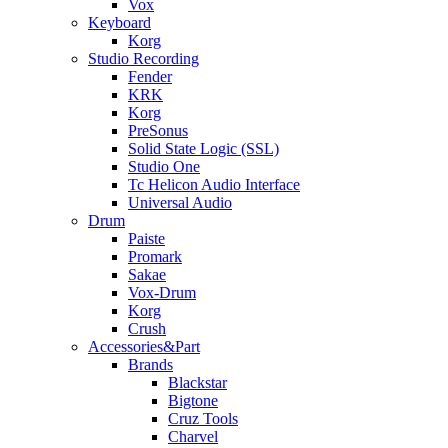
Vox
Keyboard
Korg
Studio Recording
Fender
KRK
Korg
PreSonus
Solid State Logic (SSL)
Studio One
Tc Helicon Audio Interface
Universal Audio
Drum
Paiste
Promark
Sakae
Vox-Drum
Korg
Crush
Accessories&Part
Brands
Blackstar
Bigtone
Cruz Tools
Charvel