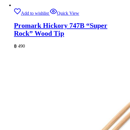
Add to wishlist
Quick View
Promark Hickory 747B “Super
Rock” Wood Tip
฿
490