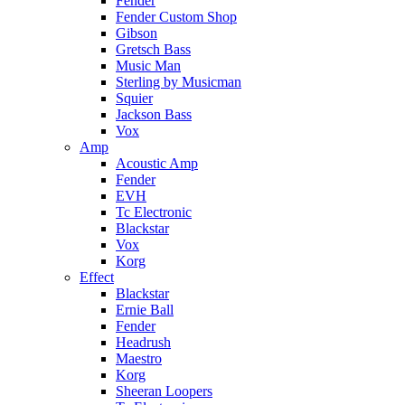
Fender
Fender Custom Shop
Gibson
Gretsch Bass
Music Man
Sterling by Musicman
Squier
Jackson Bass
Vox
Amp
Acoustic Amp
Fender
EVH
Tc Electronic
Blackstar
Vox
Korg
Effect
Blackstar
Ernie Ball
Fender
Headrush
Maestro
Korg
Sheeran Loopers