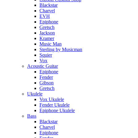
Blackstar
Charvel
EVH
Epiphone
Gretsch
Jackson
Kramer
Music Man
Sterling by Musicman
Squier
Vox
Acoustic Guitar
Epiphone
Fender
Gibson
Gretsch
Ukulele
Vox Ukulele
Fender Ukulele
Epiphone Ukulele
Bass
Blackstar
Charvel
Epiphone