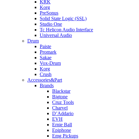
KRK
Korg
PreSonus
Solid State Logic (SSL)
Studio One
Tc Helicon Audio Interface
Universal Audio
Drum
Paiste
Promark
Sakae
Vox-Drum
Korg
Crush
Accessories&Part
Brands
Blackstar
Bigtone
Cruz Tools
Charvel
D’Addario
EVH
Ernie Ball
Epiphone
Emg Pickups