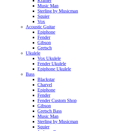
Kramer
Music Man
Sterling by Musicman
Squier
Vox
Acoustic Guitar
Epiphone
Fender
Gibson
Gretsch
Ukulele
Vox Ukulele
Fender Ukulele
Epiphone Ukulele
Bass
Blackstar
Charvel
Epiphone
Fender
Fender Custom Shop
Gibson
Gretsch Bass
Music Man
Sterling by Musicman
Squier