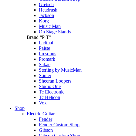
Gretsch
Headrush
Jackson
Korg
Music Man
On Stage Stands
Brand “P-T”
Padthai
Paiste
Presonus
Promark
Sakae
Sterling by MusicMan
Squier
Sheeran Loopers
Studio One
Tc Electronic
Tc Helicon
Vox
Shop
Electric Guitar
Fender
Fender Custom Shop
Gibson
Gibson Custom Shop