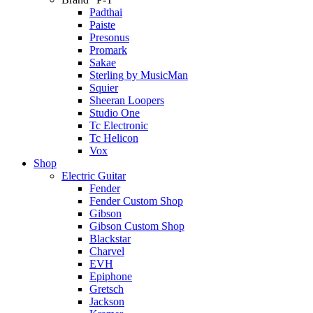
Padthai
Paiste
Presonus
Promark
Sakae
Sterling by MusicMan
Squier
Sheeran Loopers
Studio One
Tc Electronic
Tc Helicon
Vox
Shop
Electric Guitar
Fender
Fender Custom Shop
Gibson
Gibson Custom Shop
Blackstar
Charvel
EVH
Epiphone
Gretsch
Jackson