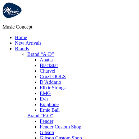
Music Concept
Home
New Arrivals
Brands
Brand “A-D”
Anatta
Blackstar
Charvel
CruzTOOLS
D’Addario
Elixir Strings
EMG
Evh
Epiphone
Ernie Ball
Brand “F-O”
Fender
Fender Custom Shop
Gibson
Gibson Custom Shop