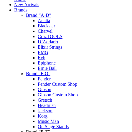
New Arrivals
Brands
Brand “A-D”
Anatta
Blackstar
Charvel
CruzTOOLS
D’Addario
Elixir Strings
EMG
Evh
Epiphone
Ernie Ball
Brand “F-O”
Fender
Fender Custom Shop
Gibson
Gibson Custom Shop
Gretsch
Headrush
Jackson
Korg
Music Man
On Stage Stands
Brand “P-T”