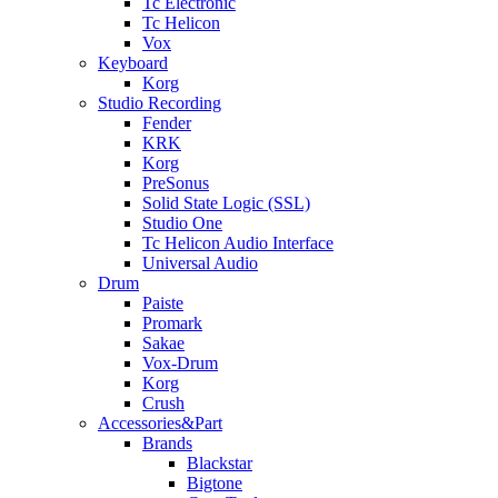
Tc Electronic
Tc Helicon
Vox
Keyboard
Korg
Studio Recording
Fender
KRK
Korg
PreSonus
Solid State Logic (SSL)
Studio One
Tc Helicon Audio Interface
Universal Audio
Drum
Paiste
Promark
Sakae
Vox-Drum
Korg
Crush
Accessories&Part
Brands
Blackstar
Bigtone