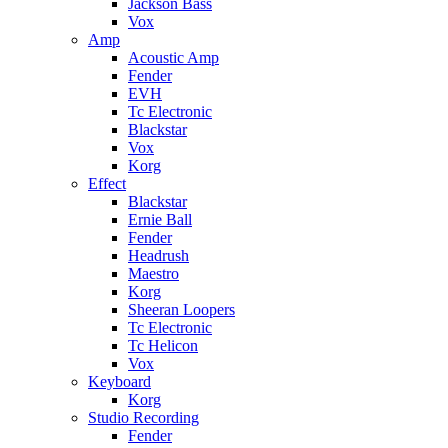
Jackson Bass
Vox
Amp
Acoustic Amp
Fender
EVH
Tc Electronic
Blackstar
Vox
Korg
Effect
Blackstar
Ernie Ball
Fender
Headrush
Maestro
Korg
Sheeran Loopers
Tc Electronic
Tc Helicon
Vox
Keyboard
Korg
Studio Recording
Fender