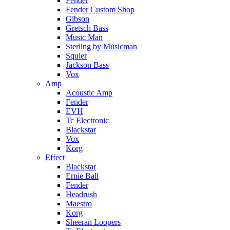
Fender
Fender Custom Shop
Gibson
Gretsch Bass
Music Man
Sterling by Musicman
Squier
Jackson Bass
Vox
Amp
Acoustic Amp
Fender
EVH
Tc Electronic
Blackstar
Vox
Korg
Effect
Blackstar
Ernie Ball
Fender
Headrush
Maestro
Korg
Sheeran Loopers