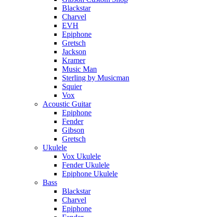
Blackstar
Charvel
EVH
Epiphone
Gretsch
Jackson
Kramer
Music Man
Sterling by Musicman
Squier
Vox
Acoustic Guitar
Epiphone
Fender
Gibson
Gretsch
Ukulele
Vox Ukulele
Fender Ukulele
Epiphone Ukulele
Bass
Blackstar
Charvel
Epiphone