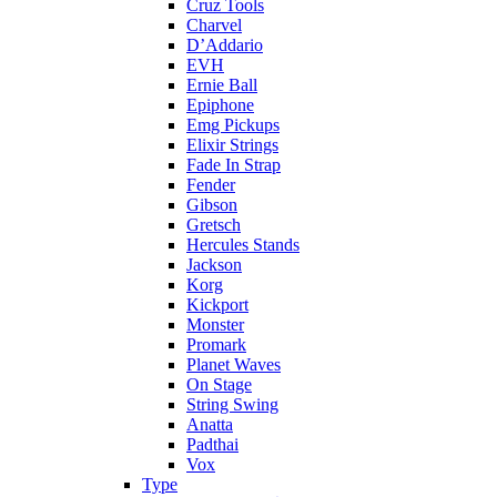
Cruz Tools
Charvel
D’Addario
EVH
Ernie Ball
Epiphone
Emg Pickups
Elixir Strings
Fade In Strap
Fender
Gibson
Gretsch
Hercules Stands
Jackson
Korg
Kickport
Monster
Promark
Planet Waves
On Stage
String Swing
Anatta
Padthai
Vox
Type