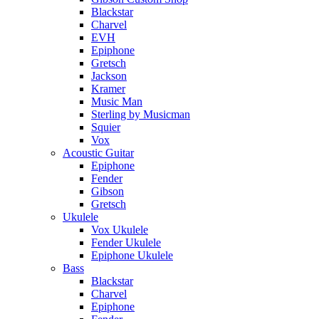
Blackstar
Charvel
EVH
Epiphone
Gretsch
Jackson
Kramer
Music Man
Sterling by Musicman
Squier
Vox
Acoustic Guitar
Epiphone
Fender
Gibson
Gretsch
Ukulele
Vox Ukulele
Fender Ukulele
Epiphone Ukulele
Bass
Blackstar
Charvel
Epiphone