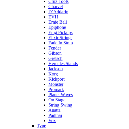
Cruz Tools
Charvel
D’Addario
EVH
Ernie Ball
Epiphone
Emg Pickups
Elixir Strings
Fade In Strap
Fender
Gibson
Gretsch
Hercules Stands
Jackson
Korg
Kickport
Monster
Promark
Planet Waves
On Stage
String Swing
Anatta
Padthai
Vox
Type