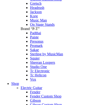
Gretsch
Headrush
Jackson
Korg
Music Man
On Stage Stands
Brand “P-T”
Padthai
Paiste
Presonus
Promark
Sakae
Sterling by MusicMan
Squier
Sheeran Loopers
Studio One
Tc Electronic
Tc Helicon
Vox
Shop
Electric Guitar
Fender
Fender Custom Shop
Gibson
Gibson Custom Shop