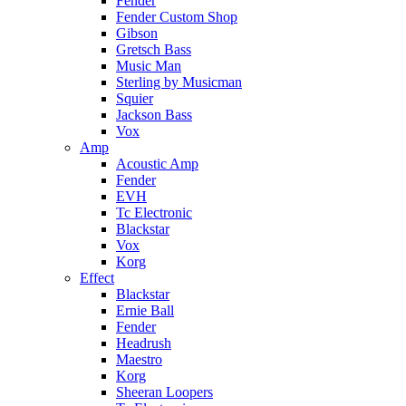
Fender
Fender Custom Shop
Gibson
Gretsch Bass
Music Man
Sterling by Musicman
Squier
Jackson Bass
Vox
Amp
Acoustic Amp
Fender
EVH
Tc Electronic
Blackstar
Vox
Korg
Effect
Blackstar
Ernie Ball
Fender
Headrush
Maestro
Korg
Sheeran Loopers