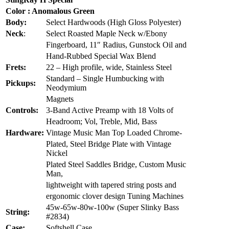
Color : Anomalous Green
Body:
Select Hardwoods (High Gloss Polyester)
Neck
:
Select Roasted Maple Neck w/Ebony
Fingerboard, 11″ Radius, Gunstock Oil and
Hand-Rubbed Special Wax Blend
Frets:
22 – High profile, wide, Stainless Steel
Standard – Single Humbucking with
Pickups:
Neodymium
Magnets
Controls:
3-Band Active Preamp with 18 Volts of
Headroom; Vol, Treble, Mid, Bass
Hardware:
Vintage Music Man Top Loaded Chrome-
Plated, Steel Bridge Plate with Vintage
Nickel
Plated Steel Saddles Bridge, Custom Music
Man,
lightweight with tapered string posts and
ergonomic clover design Tuning Machines
45w-65w-80w-100w (Super Slinky Bass
String:
#2834)
Case:
Softshell Case