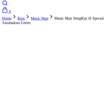
0
Home
Bass
Music Man
Music Man StingRay H Special
Anomalous Green
- 10%