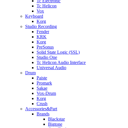
Tc Electronic
Tc Helicon
Vox
Keyboard
Korg
Studio Recording
Fender
KRK
Korg
PreSonus
Solid State Logic (SSL)
Studio One
Tc Helicon Audio Interface
Universal Audio
Drum
Paiste
Promark
Sakae
Vox-Drum
Korg
Crush
Accessories&Part
Brands
Blackstar
Bigtone