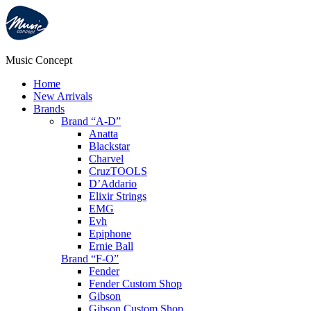
Music Concept
Home
New Arrivals
Brands
Brand “A-D”
Anatta
Blackstar
Charvel
CruzTOOLS
D’Addario
Elixir Strings
EMG
Evh
Epiphone
Ernie Ball
Brand “F-O”
Fender
Fender Custom Shop
Gibson
Gibson Custom Shop