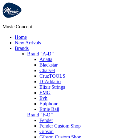
Music Concept
Home
New Arrivals
Brands
Brand “A-D”
Anatta
Blackstar
Charvel
CruzTOOLS
D’Addario
Elixir Strings
EMG
Evh
Epiphone
Ernie Ball
Brand “F-O”
Fender
Fender Custom Shop
Gibson
Gibson Custom Shop