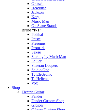
Gretsch
Headrush
Jackson
Korg
Music Man
On Stage Stands
Brand “P-T”
Padthai
Paiste
Presonus
Promark
Sakae
Sterling by MusicMan
Squier
Sheeran Loopers
Studio One
Tc Electronic
Tc Helicon
Vox
Shop
Electric Guitar
Fender
Fender Custom Shop
Gibson
Gibson Custom Shop