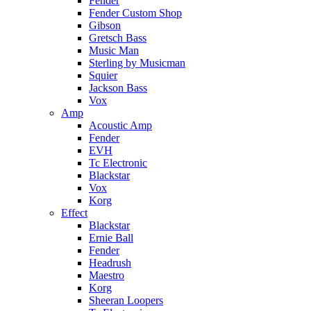
Fender
Fender Custom Shop
Gibson
Gretsch Bass
Music Man
Sterling by Musicman
Squier
Jackson Bass
Vox
Amp
Acoustic Amp
Fender
EVH
Tc Electronic
Blackstar
Vox
Korg
Effect
Blackstar
Ernie Ball
Fender
Headrush
Maestro
Korg
Sheeran Loopers