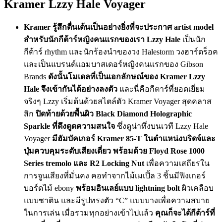
Kramer Lzzy Hale Voyager
Kramer รู้สึกตื่นเต้นเป็นอย่างยิ่งที่จะประกาศ artist model
สำหรับนักกีต้าร์หญิงคนแรกของเรา Lzzy Hale
เป็นนัก
กีต้าร์ rhythm และนักร้องนำของวง Halestorm วงฮาร์ดร็อค
และเป็นแบรนด์แอมบาสเดอร์หญิงคนแรกของ Gibson
Brands
ดังนั้นโมเดลที่เป็นเอกลักษณ์ของ Kramer Lzzy
Hale จึงเข้ากันได้อย่างลงตัว
และนี่คือกีตาร์ที่ยอดเยี่ยม
จริงๆ Lzzy เริ่มต้นด้วยสไตล์ตัว Kramer Voyager สุดคลาส
สิก
ปิดท้ายด้วยพื้นผิว Black Diamond Holographic
Sparkle ที่ดึงดูดความสนใจ
ซึ่งดูน่าทึ่งบนเวที Lzzy Hale
Voyager
มีฮัมบัคเกอร์ Kramer 85-T ในตำแหน่งบริดจ์และ
ปุ่มควบคุมระดับเสียงเดี่ยว
พร้อมด้วย Floyd Rose 1000
Series tremolo และ R2 Locking Nut
เพื่อความเสถียรใน
การจูนเสียงที่มั่นคง คอทำจากไม้เมเปิ้ล 3 ชิ้นมีฟิงเกอร์
บอร์ดไม้ ebony
พร้อมอินเลย์แบบ lightning bolt
ผิวเคลือบ
แบบซาติน และมีรูปทรงตัว “C” แบบบางเพื่อความสบาย
ในการเล่น เมื่อรวมทุกอย่างเข้าไปแล้ว
คุณก็จะได้กีต้าร์ที่