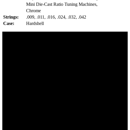
Mini Die-Cast Ratio Tuning Machines,
Chrome
Strings:
.009, .011, .016, .024, .032, .042
Case:
Hardshell