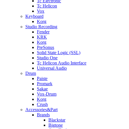
Tc Electronic
Tc Helicon
Vox
Keyboard
Korg
Studio Recording
Fender
KRK
Korg
PreSonus
Solid State Logic (SSL)
Studio One
Tc Helicon Audio Interface
Universal Audio
Drum
Paiste
Promark
Sakae
Vox-Drum
Korg
Crush
Accessories&Part
Brands
Blackstar
Bigtone