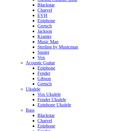
Blackstar
Charvel
EVH
Epiphone
Gretsch
Jackson
Kramer
Music Man
Sterling by Musicman
Squier
Vox
Acoustic Guitar
Epiphone
Fender
Gibson
Gretsch
Ukulele
Vox Ukulele
Fender Ukulele
Epiphone Ukulele
Bass
Blackstar
Charvel
Epiphone