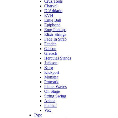
Cruz Tools
Charvel
D’Addario
EVH
Ernie Ball
Epiphone
Emg Pickups
Elixir Strings
Fade In Strap
Fender
Gibson
Gretsch
Hercules Stands
Jackson
Korg
Kickport
Monster
Promark
Planet Waves
On Stage
String Swing
Anatta
Padthai
Vox
Type