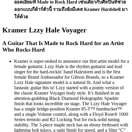
ยอดเยี่ยมที่ Made to Rock Hard เช่นเดียวกับศิลปินที่ช่วย
ออกแบบกีต้าร์ตัวนี้ รวมถึงยังมีเคส Kramer Hardshell มา
ให้ด้วย
Kramer Lzzy Hale Voyager
A Guitar That Is Made to Rock Hard for an Artist
Who Rocks Hard
Kramer is super-stoked to announce our first artist model for a
female guitarist. Lzzy Hale is the rhythm guitarist and lead
singer for the hard-rockin’ band Halestorm and is the first
female Brand Ambassador for Gibson Brands, so a Kramer
Lzzy Hale signature model is a natural fit. And what a
fantastic guitar this is! Lzzy started with a pointy version of
the classic Kramer Voyager body style. It’s finished in an
attention-grabbing Black Diamond Holographic Sparkle
finish that looks incredible on stage. The Lzzy Hale Voyager
has a single bridge-position Kramer 85-T™ humbucker™
and a single Volume control, along with a Floyd Rose® 1000
Series tremolo and R2 Locking Nut for rock-solid tuning
stability. The 3-piece maple neck has an ebony fretboard with
lightning bolt inlays, a satin finish for speed, and a Slim “C”