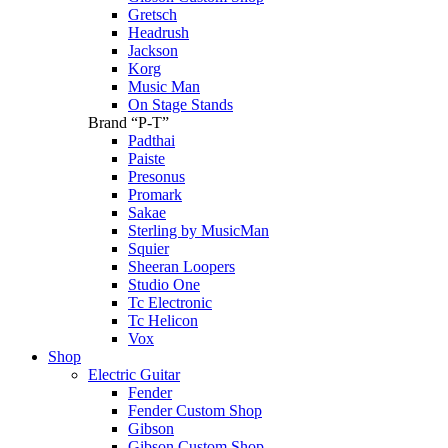
Gretsch
Headrush
Jackson
Korg
Music Man
On Stage Stands
Brand “P-T”
Padthai
Paiste
Presonus
Promark
Sakae
Sterling by MusicMan
Squier
Sheeran Loopers
Studio One
Tc Electronic
Tc Helicon
Vox
Shop
Electric Guitar
Fender
Fender Custom Shop
Gibson
Gibson Custom Shop