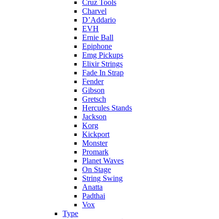
Cruz Tools
Charvel
D’Addario
EVH
Ernie Ball
Epiphone
Emg Pickups
Elixir Strings
Fade In Strap
Fender
Gibson
Gretsch
Hercules Stands
Jackson
Korg
Kickport
Monster
Promark
Planet Waves
On Stage
String Swing
Anatta
Padthai
Vox
Type