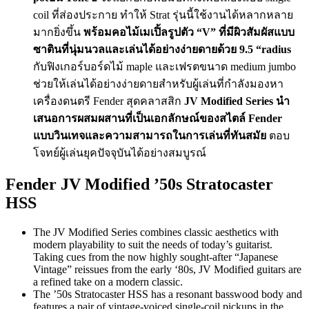
coil ที่ส่องประกาย ทำให้ Strat รุ่นนี้ใช้งานได้หลากหลาย
มากยิ่งขึ้น
พร้อมคอไม้เมเปิ้ลรูปตัว “V” ที่มีผิวสัมผัสแบบ
ซาตินที่นุ่มนวลและเล่นได้อย่างง่ายดายด้วย 9.5 “radius
กับฟิงเกอร์บอร์ดไม้ maple และเฟรตขนาด medium jumbo
ช่วยให้เล่นได้อย่างง่ายดายสำหรับผู้เล่นที่กำลังมองหา
เครื่องดนตรี Fender สุดคลาสสิก
JV Modified Series นำ
เสนอการผสมผสานที่เป็นเอกลักษณ์ของสไตล์ Fender
แบบวินเทจและความสามารถในการเล่นที่ทันสมัย
ตอบ
โจทย์ผู้เล่นยุคปัจจุบันได้อย่างสมบูรณ์
Fender JV Modified ’50s Stratocaster
HSS
The JV Modified Series combines classic aesthetics with
modern playability to suit the needs of today’s guitarist.
Taking cues from the now highly sought-after “Japanese
Vintage” reissues from the early ‘80s, JV Modified guitars are
a refined take on a modern classic.
The ’50s Stratocaster HSS has a resonant basswood body and
features a pair of vintage-voiced single-coil pickups in the