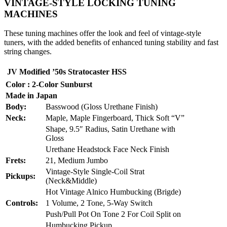
VINTAGE-STYLE LOCKING TUNING
MACHINES
These tuning machines offer the look and feel of vintage-style
tuners, with the added benefits of enhanced tuning stability and fast
string changes.
JV Modified ’50s Stratocaster HSS
Color : 2-Color Sunburst
Made in Japan
Body:
Basswood (Gloss Urethane Finish)
Neck:
Maple, Maple Fingerboard, Thick Soft “V”
Shape, 9.5″ Radius, Satin Urethane with
Gloss
Urethane Headstock Face Neck Finish
Frets:
21, Medium Jumbo
Vintage-Style Single-Coil Strat
Pickups:
(Neck&Middle)
Hot Vintage Alnico Humbucking (Brigde)
Controls:
1 Volume, 2 Tone, 5-Way Switch
Push/Pull Pot On Tone 2 For Coil Split on
Humbucking Pickup