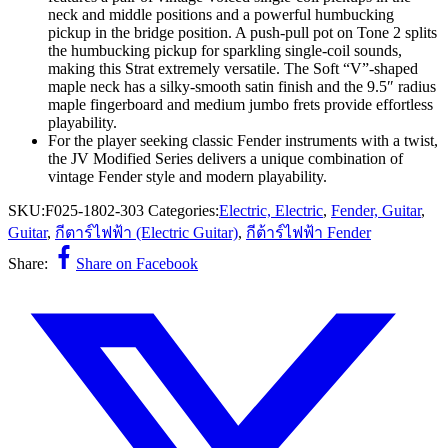
neck and middle positions and a powerful humbucking
pickup in the bridge position. A push-pull pot on Tone 2 splits
the humbucking pickup for sparkling single-coil sounds,
making this Strat extremely versatile. The Soft “V”-shaped
maple neck has a silky-smooth satin finish and the 9.5″ radius
maple fingerboard and medium jumbo frets provide effortless
playability.
For the player seeking classic Fender instruments with a twist,
the JV Modified Series delivers a unique combination of
vintage Fender style and modern playability.
SKU:
F025-1802-303
Categories:
Electric, Electric
,
Fender, Guitar
,
Guitar
,
กีตาร์ไฟฟ้า (Electric Guitar)
,
กีต้าร์ไฟฟ้า Fender
Share:
Share on Facebook