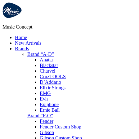
Music Concept
Home
New Arrivals
Brands
Brand “A-D”
Anatta
Blackstar
Charvel
CruzTOOLS
D’Addario
Elixir Strings
EMG
Evh
Epiphone
Ernie Ball
Brand “F-O”
Fender
Fender Custom Shop
Gibson
Gibson Custom Shop