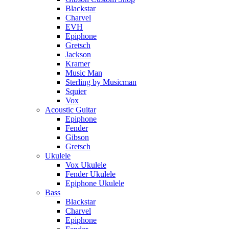
Blackstar
Charvel
EVH
Epiphone
Gretsch
Jackson
Kramer
Music Man
Sterling by Musicman
Squier
Vox
Acoustic Guitar
Epiphone
Fender
Gibson
Gretsch
Ukulele
Vox Ukulele
Fender Ukulele
Epiphone Ukulele
Bass
Blackstar
Charvel
Epiphone