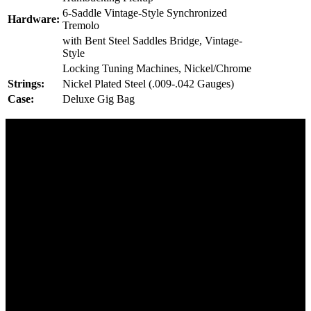
6-Saddle Vintage-Style Synchronized
Hardware:
Tremolo
with Bent Steel Saddles Bridge, Vintage-
Style
Locking Tuning Machines, Nickel/Chrome
Strings:
Nickel Plated Steel (.009-.042 Gauges)
Case:
Deluxe Gig Bag