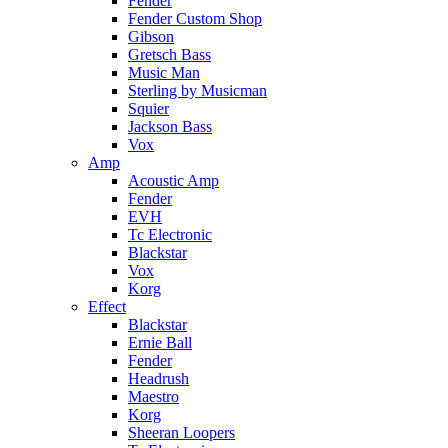
Fender
Fender Custom Shop
Gibson
Gretsch Bass
Music Man
Sterling by Musicman
Squier
Jackson Bass
Vox
Amp
Acoustic Amp
Fender
EVH
Tc Electronic
Blackstar
Vox
Korg
Effect
Blackstar
Ernie Ball
Fender
Headrush
Maestro
Korg
Sheeran Loopers