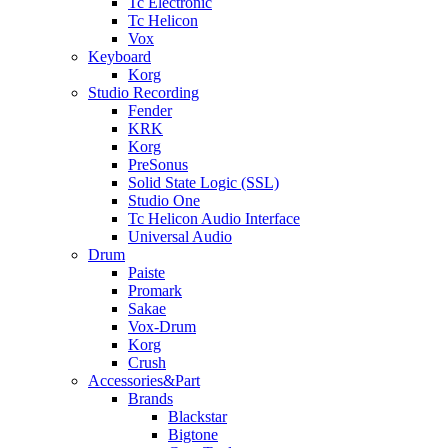
Tc Electronic
Tc Helicon
Vox
Keyboard
Korg
Studio Recording
Fender
KRK
Korg
PreSonus
Solid State Logic (SSL)
Studio One
Tc Helicon Audio Interface
Universal Audio
Drum
Paiste
Promark
Sakae
Vox-Drum
Korg
Crush
Accessories&Part
Brands
Blackstar
Bigtone