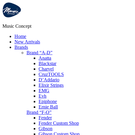
Music Concept
Home
New Arrivals
Brands
Brand “A-D”
Anatta
Blackstar
Charvel
CruzTOOLS
D’Addario
Elixir Strings
EMG
Evh
Epiphone
Ernie Ball
Brand “F-O”
Fender
Fender Custom Shop
Gibson
Gibson Custom Shop