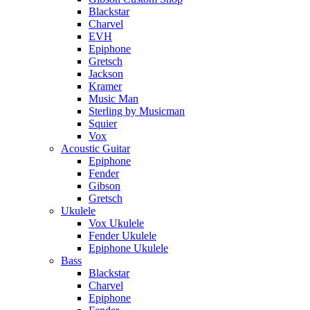
Blackstar
Charvel
EVH
Epiphone
Gretsch
Jackson
Kramer
Music Man
Sterling by Musicman
Squier
Vox
Acoustic Guitar
Epiphone
Fender
Gibson
Gretsch
Ukulele
Vox Ukulele
Fender Ukulele
Epiphone Ukulele
Bass
Blackstar
Charvel
Epiphone