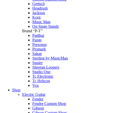
Gretsch
Headrush
Jackson
Korg
Music Man
On Stage Stands
Brand “P-T”
Padthai
Paiste
Presonus
Promark
Sakae
Sterling by MusicMan
Squier
Sheeran Loopers
Studio One
Tc Electronic
Tc Helicon
Vox
Shop
Electric Guitar
Fender
Fender Custom Shop
Gibson
Gibson Custom Shop