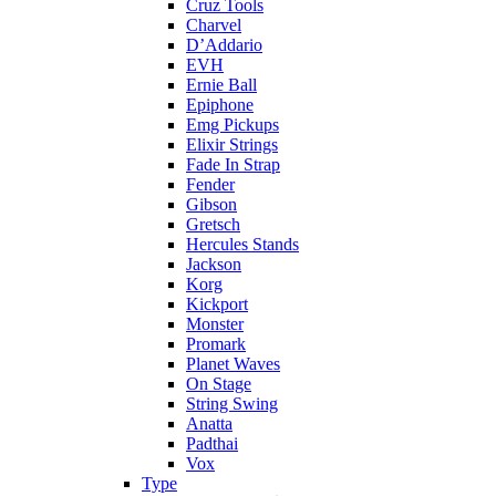
Cruz Tools
Charvel
D’Addario
EVH
Ernie Ball
Epiphone
Emg Pickups
Elixir Strings
Fade In Strap
Fender
Gibson
Gretsch
Hercules Stands
Jackson
Korg
Kickport
Monster
Promark
Planet Waves
On Stage
String Swing
Anatta
Padthai
Vox
Type