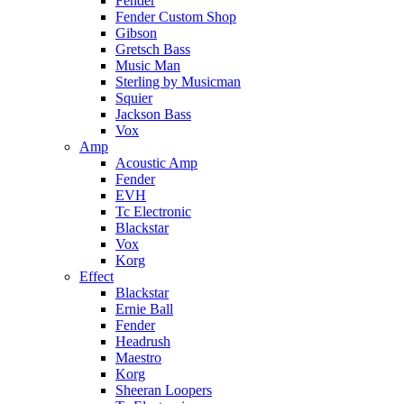
Fender
Fender Custom Shop
Gibson
Gretsch Bass
Music Man
Sterling by Musicman
Squier
Jackson Bass
Vox
Amp
Acoustic Amp
Fender
EVH
Tc Electronic
Blackstar
Vox
Korg
Effect
Blackstar
Ernie Ball
Fender
Headrush
Maestro
Korg
Sheeran Loopers