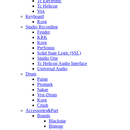
Tc Electronic
Tc Helicon
Vox
Keyboard
Korg
Studio Recording
Fender
KRK
Korg
PreSonus
Solid State Logic (SSL)
Studio One
Tc Helicon Audio Interface
Universal Audio
Drum
Paiste
Promark
Sakae
Vox-Drum
Korg
Crush
Accessories&Part
Brands
Blackstar
Bigtone