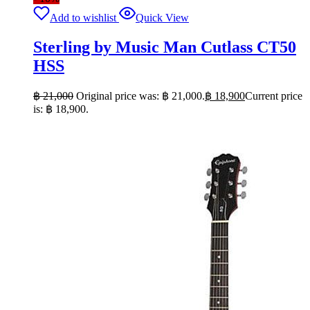
Add to wishlist
Quick View
Sterling by Music Man Cutlass CT50
HSS
฿
21,000
Original price was: ฿ 21,000.
฿
18,900
Current price
is: ฿ 18,900.