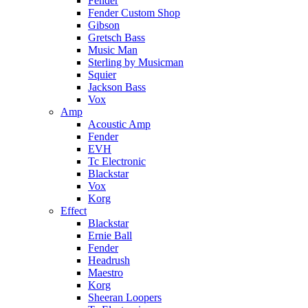
Fender
Fender Custom Shop
Gibson
Gretsch Bass
Music Man
Sterling by Musicman
Squier
Jackson Bass
Vox
Amp
Acoustic Amp
Fender
EVH
Tc Electronic
Blackstar
Vox
Korg
Effect
Blackstar
Ernie Ball
Fender
Headrush
Maestro
Korg
Sheeran Loopers