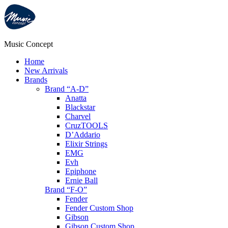
Music Concept
Home
New Arrivals
Brands
Brand “A-D”
Anatta
Blackstar
Charvel
CruzTOOLS
D’Addario
Elixir Strings
EMG
Evh
Epiphone
Ernie Ball
Brand “F-O”
Fender
Fender Custom Shop
Gibson
Gibson Custom Shop