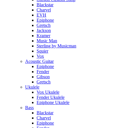
Blackstar
Charvel
EVH
Epiphone
Gretsch
Jackson
Kramer
Music Man
Sterling by Musicman
Squier
Vox
Acoustic Guitar
Epiphone
Fender
Gibson
Gretsch
Ukulele
Vox Ukulele
Fender Ukulele
Epiphone Ukulele
Bass
Blackstar
Charvel
Epiphone