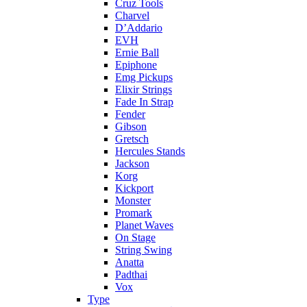
Cruz Tools
Charvel
D’Addario
EVH
Ernie Ball
Epiphone
Emg Pickups
Elixir Strings
Fade In Strap
Fender
Gibson
Gretsch
Hercules Stands
Jackson
Korg
Kickport
Monster
Promark
Planet Waves
On Stage
String Swing
Anatta
Padthai
Vox
Type