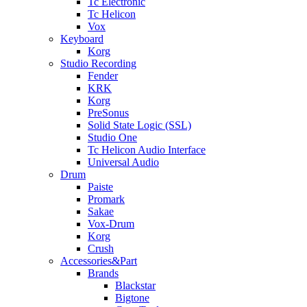
Tc Electronic
Tc Helicon
Vox
Keyboard
Korg
Studio Recording
Fender
KRK
Korg
PreSonus
Solid State Logic (SSL)
Studio One
Tc Helicon Audio Interface
Universal Audio
Drum
Paiste
Promark
Sakae
Vox-Drum
Korg
Crush
Accessories&Part
Brands
Blackstar
Bigtone