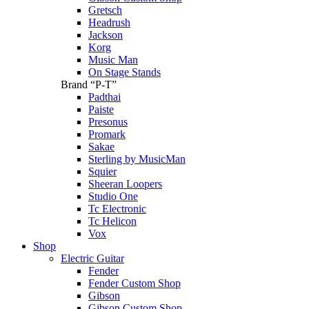
Gretsch
Headrush
Jackson
Korg
Music Man
On Stage Stands
Brand “P-T”
Padthai
Paiste
Presonus
Promark
Sakae
Sterling by MusicMan
Squier
Sheeran Loopers
Studio One
Tc Electronic
Tc Helicon
Vox
Shop
Electric Guitar
Fender
Fender Custom Shop
Gibson
Gibson Custom Shop