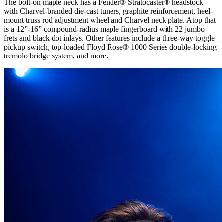
The bolt-on maple neck has a Fender® Stratocaster® headstock
with Charvel-branded die-cast tuners, graphite reinforcement, heel-
mount truss rod adjustment wheel and Charvel neck plate. Atop that
is a 12”-16” compound-radius maple fingerboard with 22 jumbo
frets and black dot inlays. Other features include a three-way toggle
pickup switch, top-loaded Floyd Rose® 1000 Series double-locking
tremolo bridge system, and more.