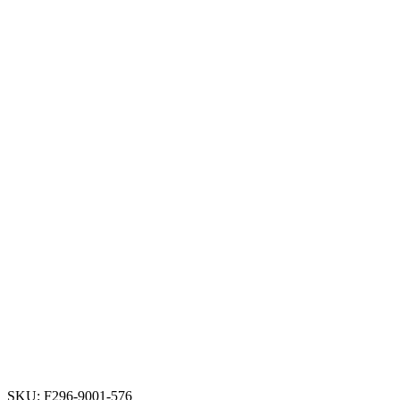
SKU:
F296-9001-576