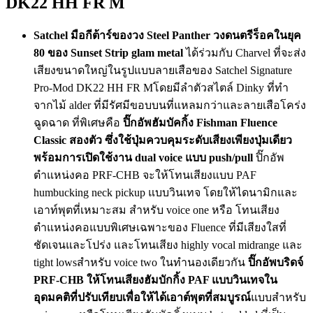
DK22 HH FR M
Satchel มือกีต้าร์ของวง Steel Panther วงดนตรีร็อคในยุค
80 ของ Sunset Strip glam metal
ได้ร่วมกับ Charvel ที่จะส่ง
เสียงขนาดใหญ่ในรูปแบบลายเสือของ Satchel Signature
Pro-Mod DK22 HH FR Mโดยมีลำตัวสไตล์ Dinky ที่ทำ
จากไม้ alder ที่มีรัศมีขอบบนที่แหลมกว่าและลายเสือโคร่ง
ฉูดฉาด ที่พิเศษคือ
ปิ๊กอัพฮัมบัคกิ้ง Fishman Fluence
Classic สองตัว ซึ่งใช้ปุ่มควบคุมระดับเสียงเพียงปุ่มเดียว
พร้อมการเปิดใช้งาน dual voice แบบ push/pull
ปิ๊กอัพ
ตำแหน่งคอ PRF-CHB จะให้โทนเสียงแบบ PAF
humbucking neck pickup แบบวินเทจ โดยให้ไดนามิกและ
เอาท์พุตที่เหมาะสม สำหรับ voice one หรือ โทนเสียง
ตำแหน่งคอแบบพิเศษเฉพาะของ Fluence ที่มีเสียงใสที่
ชัดเจนและโปร่ง และโทนเสียง highly vocal midrange และ
tight lowsสำหรับ voice two ในทำนองเดียวกัน
ปิ๊กอัพบริดจ์
PRF-CHB ให้โทนเสียงฮัมบักกิ้ง PAF แบบวินเทจใน
อุดมคติที่ปรับเทียบเพื่อให้ได้เอาต์พุตที่สมบูรณ์
แบบสำหรับ