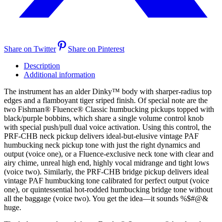
Share on Twitter
Share on Pinterest
Description
Additional information
The instrument has an alder Dinky™ body with sharper-radius top
edges and a flamboyant tiger sriped finish. Of special note are the
two Fishman® Fluence® Classic humbucking pickups topped with
black/purple bobbins, which share a single volume control knob
with special push/pull dual voice activation. Using this control, the
PRF-CHB neck pickup delivers ideal-but-elusive vintage PAF
humbucking neck pickup tone with just the right dynamics and
output (voice one), or a Fluence-exclusive neck tone with clear and
airy chime, unreal high end, highly vocal midrange and tight lows
(voice two). Similarly, the PRF-CHB bridge pickup delivers ideal
vintage PAF humbucking tone calibrated for perfect output (voice
one), or quintessential hot-rodded humbucking bridge tone without
all the baggage (voice two). You get the idea—it sounds %$#@&
huge.