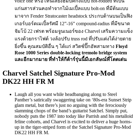
voice one หรือโทนเสียงฮัมบัคกิ้งแบบ hot-rodded ที่เป็น
แก่นสารส่วนคอทำจากไม้เมเปิ้ลแบบ bolt-on ที่มีต้นแบบ
มาจาก Fender Stratocaster headstock ประกบด้านบนเป็นฟิง
เกอร์บอร์ดเมเปิ้ลรัศมี 12”-16” compound-radius ที่มีขนาด
จัมโบ้ 22 เฟรต พร้อมจูนเนอร์ของ Charvel เสริมความแข็ง
แรงด้วยกราไฟต์ วงล้อปรับ truss rod ที่ปรับแต่งได้ง่ายดาย
ยิ่งขึ้น คุณสมบัติอื่น ๆ ได้แก่ สวิตช์ปิ๊กอัพสามทาง
Floyd
Rose 1000 Series double-locking tremolo bridge system
และอีกมากมาย ที่ทำให้กีต้าร์รุ่นนี้มีเอกลัษณ์ที่โดดเด่น
Charvel Satchel Signature Pro-Mod
DK22 HH FR M
Laugh all you want while headbanging along to Steel
Panther’s satirically swaggering take on ‘80s-era Sunset Strip
glam metal, but there’s just no arguing with the ferociously
slamming chops of the band’s guitarist Satchel. Simply put,
nobody puts the 1987 into today like Parrish and his metalloid
feline cohorts, and Charvel is excited to deliver a huge horns-
up in the tiger-striped form of the Satchel Signature Pro-Mod
DK22 HH FR M.