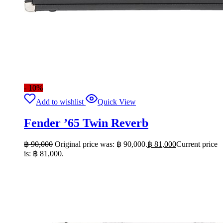
- 10%
Add to wishlist
Quick View
Fender ’65 Twin Reverb
฿
90,000
Original price was: ฿ 90,000.
฿
81,000
Current price
is: ฿ 81,000.