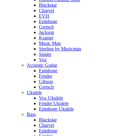
Blackstar
Charvel
EVH
Epiphone
Gretsch
Jackson
Kramer
Music Man
Sterling by Musicman
Squier
Vox
Acoustic Guitar
Epiphone
Fender
Gibson
Gretsch
Ukulele
Vox Ukulele
Fender Ukulele
Epiphone Ukulele
Bass
Blackstar
Charvel
Epiphone