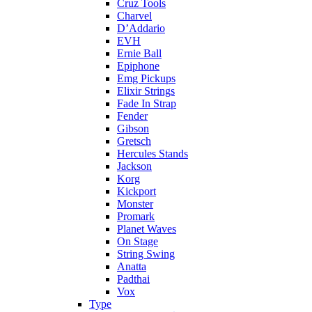
Cruz Tools
Charvel
D’Addario
EVH
Ernie Ball
Epiphone
Emg Pickups
Elixir Strings
Fade In Strap
Fender
Gibson
Gretsch
Hercules Stands
Jackson
Korg
Kickport
Monster
Promark
Planet Waves
On Stage
String Swing
Anatta
Padthai
Vox
Type