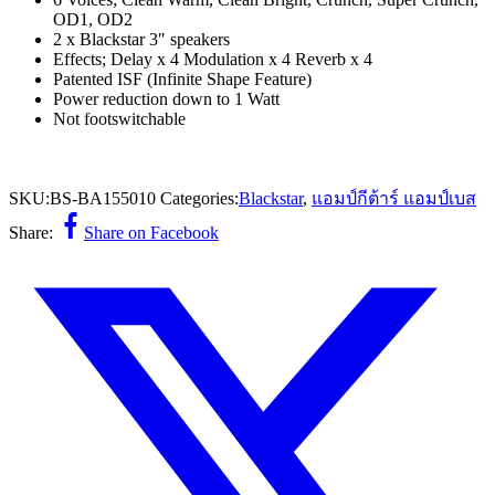
OD1, OD2
2 x Blackstar 3″ speakers
Effects; Delay x 4 Modulation x 4 Reverb x 4
Patented ISF (Infinite Shape Feature)
Power reduction down to 1 Watt
Not footswitchable
SKU:
BS-BA155010
Categories:
Blackstar
,
แอมป์กีต้าร์ แอมป์เบส
Share:
Share on Facebook