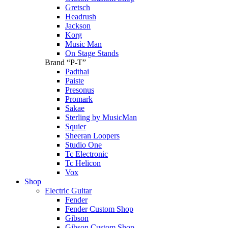
Gretsch
Headrush
Jackson
Korg
Music Man
On Stage Stands
Brand “P-T”
Padthai
Paiste
Presonus
Promark
Sakae
Sterling by MusicMan
Squier
Sheeran Loopers
Studio One
Tc Electronic
Tc Helicon
Vox
Shop
Electric Guitar
Fender
Fender Custom Shop
Gibson
Gibson Custom Shop