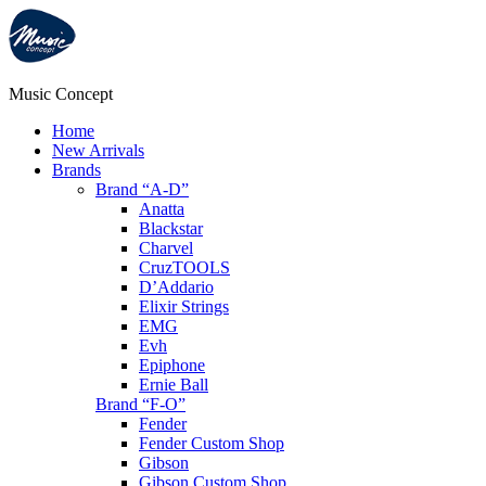
Music Concept
Home
New Arrivals
Brands
Brand “A-D”
Anatta
Blackstar
Charvel
CruzTOOLS
D’Addario
Elixir Strings
EMG
Evh
Epiphone
Ernie Ball
Brand “F-O”
Fender
Fender Custom Shop
Gibson
Gibson Custom Shop