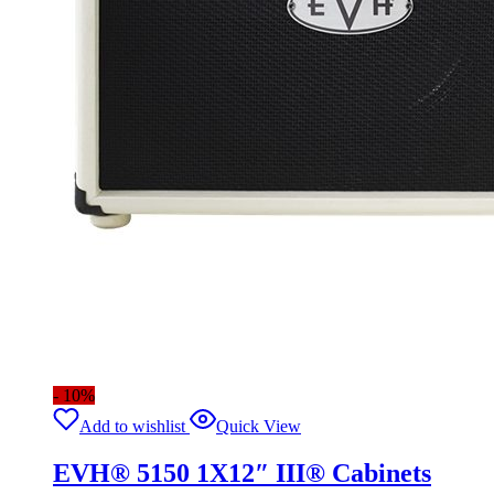
- 10%
Add to wishlist
Quick View
EVH® 5150 1X12″ III® Cabinets