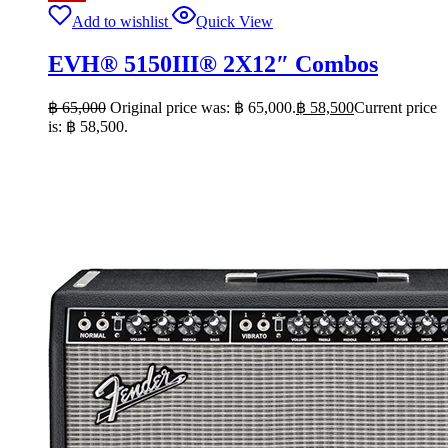
Add to wishlist
Quick View
EVH® 5150III® 2X12″ Combos
฿
65,000
Original price was: ฿ 65,000.
฿
58,500
Current price
is: ฿ 58,500.