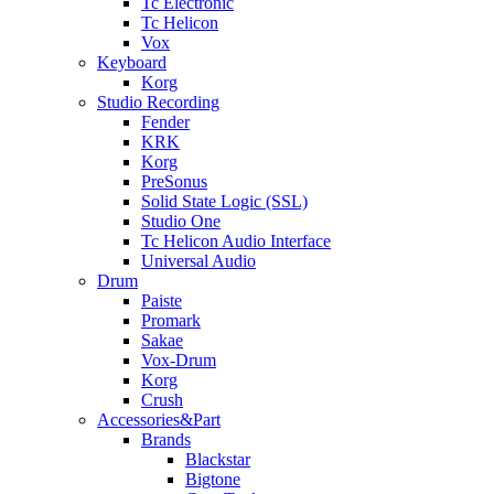
Tc Electronic
Tc Helicon
Vox
Keyboard
Korg
Studio Recording
Fender
KRK
Korg
PreSonus
Solid State Logic (SSL)
Studio One
Tc Helicon Audio Interface
Universal Audio
Drum
Paiste
Promark
Sakae
Vox-Drum
Korg
Crush
Accessories&Part
Brands
Blackstar
Bigtone