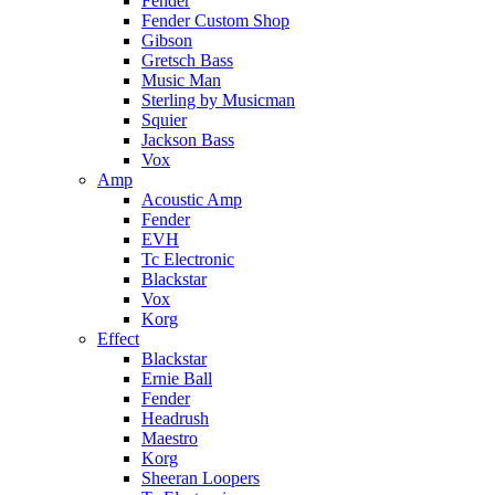
Fender
Fender Custom Shop
Gibson
Gretsch Bass
Music Man
Sterling by Musicman
Squier
Jackson Bass
Vox
Amp
Acoustic Amp
Fender
EVH
Tc Electronic
Blackstar
Vox
Korg
Effect
Blackstar
Ernie Ball
Fender
Headrush
Maestro
Korg
Sheeran Loopers